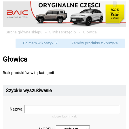
Strona główna sklepu
»
Silnik i sprzęgło
»
Głowica
Co mam w koszyku?
Zamów produkty z koszyka
Głowica
Brak produktów w tej kategorii.
Szybkie wyszukiwanie
Nazwa:
słowo lub nr kat.