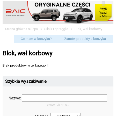
Strona główna sklepu
»
Silnik i sprzęgło
»
Blok, wał korbowy
Co mam w koszyku?
Zamów produkty z koszyka
Blok, wał korbowy
Brak produktów w tej kategorii.
Szybkie wyszukiwanie
Nazwa:
słowo lub nr kat.