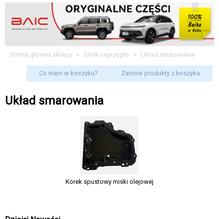
Strona główna sklepu
»
Silnik i sprzęgło
»
Układ smarowania
Co mam w koszyku?
Zamów produkty z koszyka
Układ smarowania
Korek spustowy miski olejowej