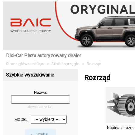
Dixi-Car Plaza autoryzowany dealer
Strona główna sklepu
»
Silnik i sprzęgło
»
Rozrząd
Szybkie wyszukiwanie
Rozrząd
Nazwa:
słowo lub nr kat.
MODEL:
Napinacz rozrz
Szukaj