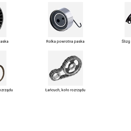
paska
Rolka powrotna paska
Ślizg
ozrządu
Łańcuch, koło rozrządu