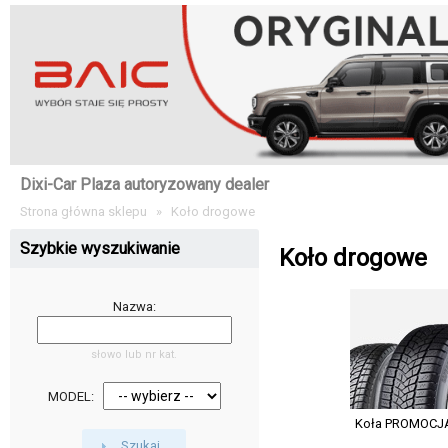
Dixi-Car Plaza autoryzowany dealer
Strona główna sklepu
»
Koło drogowe
Szybkie wyszukiwanie
Koło drogowe
Nazwa:
słowo lub nr kat.
MODEL:
Koła PROMOCJA 
Szukaj