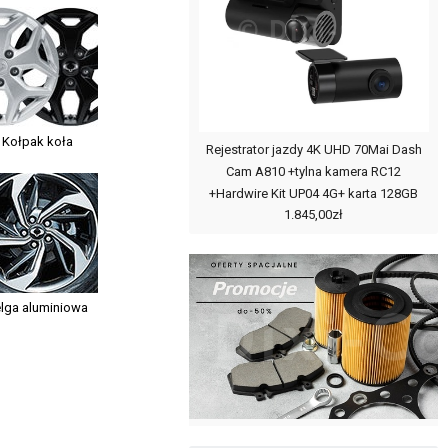
Kołpak koła
Rejestrator jazdy 4K UHD 70Mai Dash
Cam A810 +tylna kamera RC12
+Hardwire Kit UP04 4G+ karta 128GB
1.845,00zł
lga aluminiowa