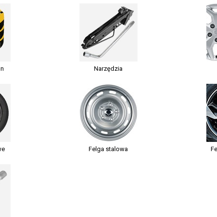
on
Narzędzia
we
Felga stalowa
Fe