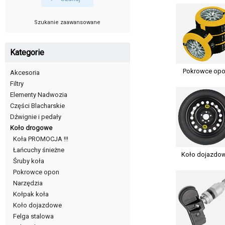
Szukanie zaawansowane
Kategorie
Pokrowce op
Akcesoria
Filtry
Elementy Nadwozia
Części Blacharskie
Dźwignie i pedały
Koło drogowe
Koła PROMOCJA !!!
Łańcuchy śnieżne
Koło dojazdo
Śruby koła
Pokrowce opon
Narzędzia
Kołpak koła
Koło dojazdowe
Felga stalowa