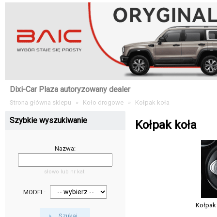
Dixi-Car Plaza autoryzowany dealer
Strona główna sklepu
»
Koło drogowe
»
Kołpak koła
Szybkie wyszukiwanie
Kołpak koła
Nazwa:
słowo lub nr kat.
MODEL:
Kołpak 
Szukaj