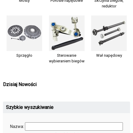
Mosty
Półosie napędowe
Skrzynia biegów,
reduktor
Sprzęgło
Sterowanie
Wał napędowy
wybieraniem biegów
Dzisiaj Nowości
Szybkie wyszukiwanie
Nazwa: