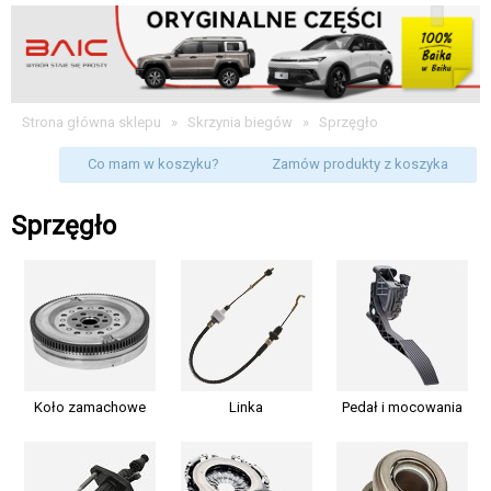
Strona główna sklepu
»
Skrzynia biegów
»
Sprzęgło
Co mam w koszyku?
Zamów produkty z koszyka
Sprzęgło
Koło zamachowe
Linka
Pedał i mocowania