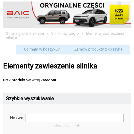
Strona główna sklepu
»
Silnik i sprzęgło
»
Elementy zawieszenia
silnika
Co mam w koszyku?
Zamów produkty z koszyka
Elementy zawieszenia silnika
Brak produktów w tej kategorii.
Szybkie wyszukiwanie
Nazwa:
słowo lub nr kat.