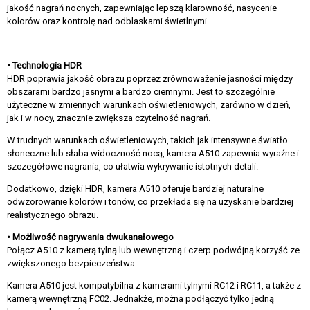
jakość nagrań nocnych, zapewniając lepszą klarowność, nasycenie
kolorów oraz kontrolę nad odblaskami świetlnymi.
• Technologia HDR
HDR poprawia jakość obrazu poprzez zrównoważenie jasności między
obszarami bardzo jasnymi a bardzo ciemnymi. Jest to szczególnie
użyteczne w zmiennych warunkach oświetleniowych, zarówno w dzień,
jak i w nocy, znacznie zwiększa czytelność nagrań.
W trudnych warunkach oświetleniowych, takich jak intensywne światło
słoneczne lub słaba widoczność nocą, kamera A510 zapewnia wyraźne i
szczegółowe nagrania, co ułatwia wykrywanie istotnych detali.
Dodatkowo, dzięki HDR, kamera A510 oferuje bardziej naturalne
odwzorowanie kolorów i tonów, co przekłada się na uzyskanie bardziej
realistycznego obrazu.
• Możliwość nagrywania dwukanałowego
Połącz A510 z kamerą tylną lub wewnętrzną i czerp podwójną korzyść ze
zwiększonego bezpieczeństwa.
Kamera A510 jest kompatybilna z kamerami tylnymi RC12 i RC11, a także z
kamerą wewnętrzną FC02. Jednakże, można podłączyć tylko jedną