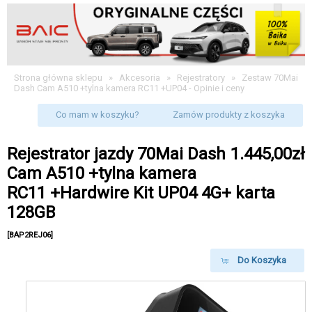
Strona główna sklepu
»
Akcesoria
»
Rejestratory
»
Zestaw 70Mai
Dash Cam A510 +tylna kamera RC11 +UP04 - Opinie i ceny
Co mam w koszyku?
Zamów produkty z koszyka
Rejestrator jazdy 70Mai Dash
1.445,00zł
Cam A510 +tylna kamera
RC11 +Hardwire Kit UP04 4G+ karta
128GB
[BAP2REJ06]
Do Koszyka