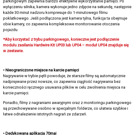
parkingowym zapewnia bardzo efektywne wykorzystanie pamięci. Po
wyłączeniu silnika, kamera wykonuje jedno zdjęcie na sekundę, następnie
każde 30 minut nadzoru kompresuje do 1-minutowego filmu
poklatkowego. Jeśli podłączona jest kamera tylna, funkcja ta obejmuje
obie kamery, co zapewnia kompleksowe monitorowanie otoczenia
pojazdu.
*Aby korzystać z trybu parkingowego, konieczne jest podłączenie
modułu zasilania Hardwire Kit UP03 lub UP04 – moduł UP04 znajduje się
w zestawie.
• Nieograniczone miejsce na karcie pamięci
Nagrywanie w trybie pętli powoduje, że starsze filmy są automatycznie
nadpisywane przez nowsze, co zapewnia ciągłość nagrywania bez
konieczności ręcznego usuwania plików w celu zwolnienia miejsca na
karcie pamięci.
Ponadto, filmy z nagraniami awaryjnymi oraz z monitoringu parkingowego
są przechowywane osobno w specjalnym folderze, co ułatwia szybkie i
łatwe odnalezienie istotnych nagrań ze zdarzeń.
• Dedykowana aplikacja 70mai