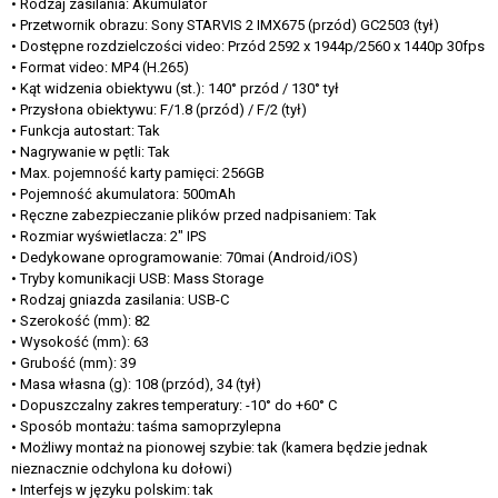
• Rodzaj zasilania: Akumulator
• Przetwornik obrazu: Sony STARVIS 2 IMX675 (przód) GC2503 (tył)
• Dostępne rozdzielczości video: Przód 2592 x 1944p/2560 x 1440p 30fps
• Format video: MP4 (H.265)
• Kąt widzenia obiektywu (st.): 140° przód / 130° tył
• Przysłona obiektywu: F/1.8 (przód) / F/2 (tył)
• Funkcja autostart: Tak
• Nagrywanie w pętli: Tak
• Max. pojemność karty pamięci: 256GB
• Pojemność akumulatora: 500mAh
• Ręczne zabezpieczanie plików przed nadpisaniem: Tak
• Rozmiar wyświetlacza: 2" IPS
• Dedykowane oprogramowanie: 70mai (Android/iOS)
• Tryby komunikacji USB: Mass Storage
• Rodzaj gniazda zasilania: USB-C
• Szerokość (mm): 82
• Wysokość (mm): 63
• Grubość (mm): 39
• Masa własna (g): 108 (przód), 34 (tył)
• Dopuszczalny zakres temperatury: -10° do +60° C
• Sposób montażu: taśma samoprzylepna
• Możliwy montaż na pionowej szybie: tak (kamera będzie jednak
nieznacznie odchylona ku dołowi)
• Interfejs w języku polskim: tak