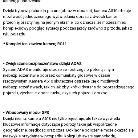
kamerę jednocześnie.
Dzięki trybowi picture-in-picture (obraz w obrazie), kamera A510 oferuje
możliwość jednoczesnego wyświetlania obrazu z dwóch kamer,
przedniej oraz tylnej, na jednym ekranie, co oznacza, że możesz mieć
kompleksowy podgląd sytuacji podczas jazdy zarówno z przodu, jak i z
tyłu pojazdu.
* Komplet ten zawiera kamerę RC11
• Zwiększone bezpieczeństwo dzięki ADAS
System ADAS monitoruje otoczenie i ostrzega o potencjalnym
niebezpieczeństwie poprzez komunikaty głosowe w czasie
rzeczywistym. Kamera A510 skutecznie ostrzeże Cię o możliwych
niebezpieczeństwach, takich jak zbyt krótki dystans do poprzedzającego
pojazdu, zjechanie z pasa ruchu, czy ruch pojazdu z przodu.
• Wbudowany moduł GPS
Dzięki niemu, kamera A510 nie tylko rejestruje, ale także wyświetla
kluczowe informacje dotyczące podróży, takie jak współrzędne
geograficzne, prędkość oraz czas. Dokładne położenie może okazać się
niezwykle przydatne w przypadku kolizji lub awarii samochodu,