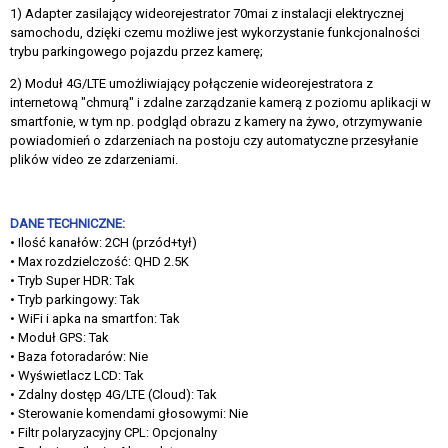
1) Adapter zasilający wideorejestrator 70mai z instalacji elektrycznej
samochodu, dzięki czemu możliwe jest wykorzystanie funkcjonalności
trybu parkingowego pojazdu przez kamerę;
2) Moduł 4G/LTE umożliwiający połączenie wideorejestratora z
internetową "chmurą" i zdalne zarządzanie kamerą z poziomu aplikacji w
smartfonie, w tym np. podgląd obrazu z kamery na żywo, otrzymywanie
powiadomień o zdarzeniach na postoju czy automatyczne przesyłanie
plików video ze zdarzeniami.
DANE TECHNICZNE:
• Ilość kanałów: 2CH (przód+tył)
• Max rozdzielczość: QHD 2.5K
• Tryb Super HDR: Tak
• Tryb parkingowy: Tak
• WiFi i apka na smartfon: Tak
• Moduł GPS: Tak
• Baza fotoradarów: Nie
• Wyświetlacz LCD: Tak
• Zdalny dostęp 4G/LTE (Cloud): Tak
• Sterowanie komendami głosowymi: Nie
• Filtr polaryzacyjny CPL: Opcjonalny