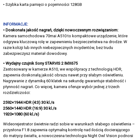
• Szybka karta pamięci o pojemności 128GB
INFORMACJE:
• Doskonała jakość nagrań, dzięki nowoczesnym rozwiązaniom:
Kamera samochodowa 70mai A510 to kompaktowe urządzenie, które
odgrywa kluczową rolę w zapewnieniu bezpieczeństwa na drodze. W
razie kolizji lub innych niebezpiecznych incydentów, bez trudu
zabezpieczysz materiał dowodowy.
• Wydajny czujnik Sony STARVIS 2 IMX675
Zastosowany w kamerze A510, we współpracy z technologią HDR,
zapewnia doskonałą jakość obrazu nawet przy słabym oświetleniu.
Nagrywanie z dynamiką 60 klatek na sekundę gwarantuje stabilność i
płynność nagrań. Co więcej, kamera oferuje wybór jednej z trzech
rozdzielczości:
2592×1944 HDR (4:3) 30 kl./s
2560×1440 HDR (16:9) 30 kl./s
1920×1080 (60 kl./s)
Wideorejestrator świetnie radzi sobie w warunkach słabego oświetlenia –
przysłona F1.8 zapewnia optymalną kontrolę nad ilością docierającego
do matrycy światła, a nowoczesna technologia Night Owl Vision podnosi