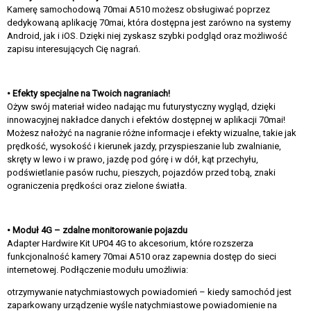
Kamerę samochodową 70mai A510 możesz obsługiwać poprzez
dedykowaną aplikację 70mai, która dostępna jest zarówno na systemy
Android, jak i iOS. Dzięki niej zyskasz szybki podgląd oraz możliwość
zapisu interesujących Cię nagrań.
• Efekty specjalne na Twoich nagraniach!
Ożyw swój materiał wideo nadając mu futurystyczny wygląd, dzięki
innowacyjnej nakładce danych i efektów dostępnej w aplikacji 70mai!
Możesz nałożyć na nagranie różne informacje i efekty wizualne, takie jak
prędkość, wysokość i kierunek jazdy, przyspieszanie lub zwalnianie,
skręty w lewo i w prawo, jazdę pod górę i w dół, kąt przechyłu,
podświetlanie pasów ruchu, pieszych, pojazdów przed tobą, znaki
ograniczenia prędkości oraz zielone światła.
• Moduł 4G – zdalne monitorowanie pojazdu
Adapter Hardwire Kit UP04 4G to akcesorium, które rozszerza
funkcjonalność kamery 70mai A510 oraz zapewnia dostęp do sieci
internetowej. Podłączenie modułu umożliwia:
otrzymywanie natychmiastowych powiadomień – kiedy samochód jest
zaparkowany urządzenie wyśle natychmiastowe powiadomienie na