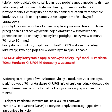
telefon, gdy dojdzie do kolizji lub innego podejrzanego incydentu (film ze
zdarzenia parkingowego trafia na chmurę, można go odtworzyć
bezpośrednio z chmury lub pobrać do pamięci telefonu; w momencie
kradzieży auta lub samej kamery takie nagranie może uchwycić
sprawców)
podgląd na żywo widoku z kamery w aplikacji na smartfonie – zdalne
przeglądanie i przechwytywanie zdjęć oraz filmów z możliwością
przesłania ich do chmury (dzienny limit podglądu na żywo w chmurze
70mai to 30 minut)
korzystanie z funkcji „znajdź samochód” – GPS wskaże dokładną
lokalizację Twojego pojazdu w dowolnym miejscu i czasie
UWAGA! Aby korzystać z opcji sieciowych należy użyć modułu zasilania
70mai Hardwire Kit UP04 4G dostępny w zestawie!
Wideorejestrator jest również kompatybilny z modułem zasilania trybu
parkingowego 70mai Hardwire Kit UP03, nie oferuje on jednak dostępu do
sieci internetowej, a co za tym idzie korzystania z wyżej wymienionych
funkcji.
• Adapter zasilania Hardwire Kit UP04 4G - w zestawie!
70mai 4G Hardwire Kit (UP04) to sprytne urządzenie integrujące dwie
zasadnicze funkcje: