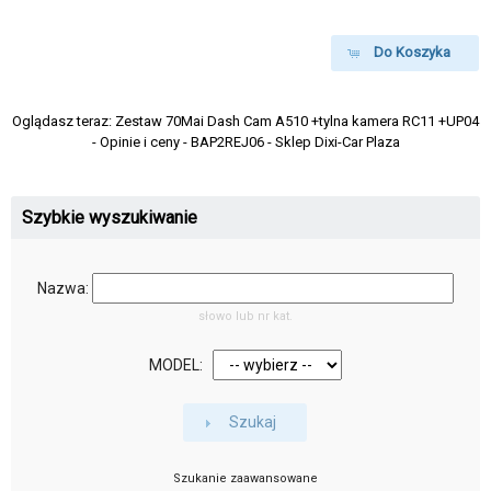
Do Koszyka
Oglądasz teraz:
Zestaw 70Mai Dash Cam A510 +tylna kamera RC11 +UP04
- Opinie i ceny - BAP2REJ06 - Sklep Dixi-Car Plaza
Szybkie wyszukiwanie
Nazwa:
słowo lub nr kat.
MODEL:
Szukaj
Szukanie zaawansowane