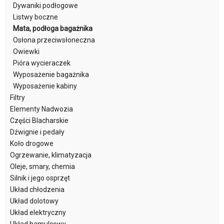
Dywaniki podłogowe
Listwy boczne
Mata, podłoga bagażnika
Osłona przeciwsłoneczna
Owiewki
Pióra wycieraczek
Wyposażenie bagażnika
Wyposażenie kabiny
Filtry
Elementy Nadwozia
Części Blacharskie
Dźwignie i pedały
Koło drogowe
Ogrzewanie, klimatyzacja
Oleje, smary, chemia
Silnik i jego osprzęt
Układ chłodzenia
Układ dolotowy
Układ elektryczny
Układ hamulcowy