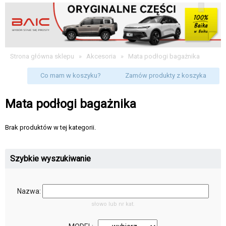
Strona główna sklepu
»
Akcesoria
»
Mata podłogi bagażnika
Co mam w koszyku?
Zamów produkty z koszyka
Mata podłogi bagażnika
Brak produktów w tej kategorii.
Szybkie wyszukiwanie
Nazwa:
słowo lub nr kat.