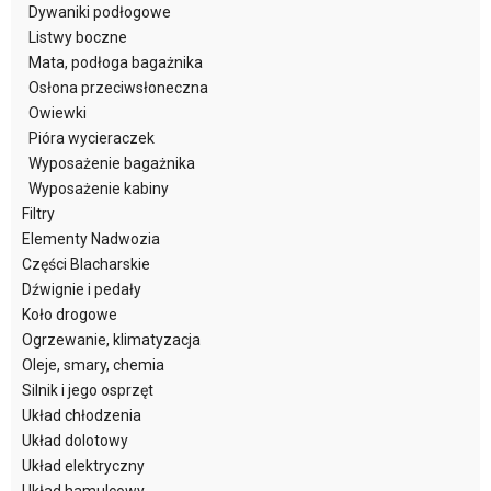
Dywaniki podłogowe
Listwy boczne
Mata, podłoga bagażnika
Osłona przeciwsłoneczna
Owiewki
Pióra wycieraczek
Wyposażenie bagażnika
Wyposażenie kabiny
Filtry
Elementy Nadwozia
Części Blacharskie
Dźwignie i pedały
Koło drogowe
Ogrzewanie, klimatyzacja
Oleje, smary, chemia
Silnik i jego osprzęt
Układ chłodzenia
Układ dolotowy
Układ elektryczny
Układ hamulcowy