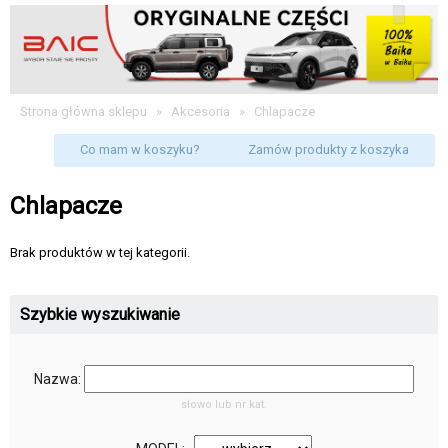
Strona główna sklepu
»
Akcesoria
»
Chlapacze
Co mam w koszyku?
Zamów produkty z koszyka
Chlapacze
Brak produktów w tej kategorii.
Szybkie wyszukiwanie
Nazwa:
słowo lub nr kat.