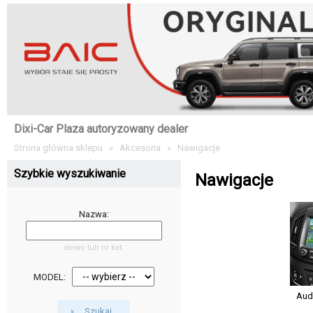
Dixi-Car Plaza autoryzowany dealer
Strona główna sklepu
»
Akcesoria
»
Nawigacje
Szybkie wyszukiwanie
Nawigacje
Nazwa:
słowo lub nr kat.
MODEL:
Aud
Szukaj