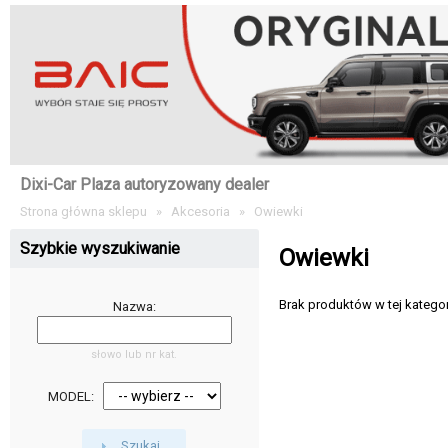
Dixi-Car Plaza autoryzowany dealer
Strona główna sklepu
»
Akcesoria
»
Owiewki
Szybkie wyszukiwanie
Owiewki
Brak produktów w tej kategori
Nazwa:
słowo lub nr kat.
MODEL:
Szukaj