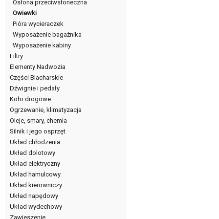
Osłona przeciwsłoneczna
Owiewki
Pióra wycieraczek
Wyposażenie bagażnika
Wyposażenie kabiny
Filtry
Elementy Nadwozia
Części Blacharskie
Dźwignie i pedały
Koło drogowe
Ogrzewanie, klimatyzacja
Oleje, smary, chemia
Silnik i jego osprzęt
Układ chłodzenia
Układ dolotowy
Układ elektryczny
Układ hamulcowy
Układ kierowniczy
Układ napędowy
Układ wydechowy
Zawieszenie