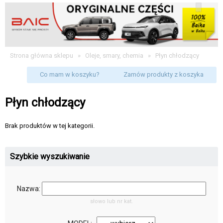
Strona główna sklepu
»
Oleje, smary, chemia
»
Płyn chłodzący
Co mam w koszyku?
Zamów produkty z koszyka
Płyn chłodzący
Brak produktów w tej kategorii.
Szybkie wyszukiwanie
Nazwa:
słowo lub nr kat.