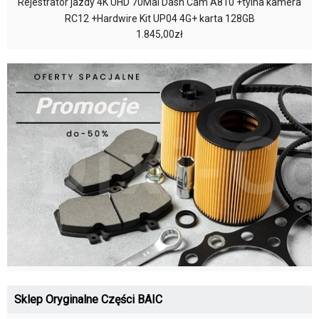
Rejestrator jazdy 4K UHD 70Mai Dash Cam A810 +tylna kamera
RC12 +Hardwire Kit UP04 4G+ karta 128GB
1.845,00zł
Sklep Oryginalne Części BAIC