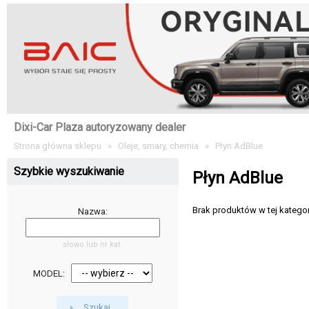
Dixi-Car Plaza autoryzowany dealer
Strona główna sklepu
»
Oleje, smary, chemia
»
Płyn AdBlue
Szybkie wyszukiwanie
Płyn AdBlue
Brak produktów w tej kategori
Nazwa:
słowo lub nr kat.
MODEL:
Szukaj