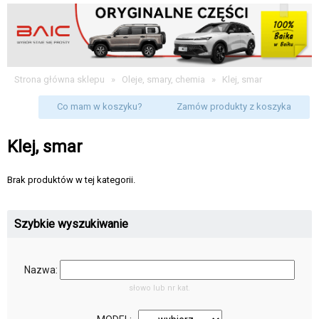
Strona główna sklepu
»
Oleje, smary, chemia
»
Klej, smar
Co mam w koszyku?
Zamów produkty z koszyka
Klej, smar
Brak produktów w tej kategorii.
Szybkie wyszukiwanie
Nazwa:
słowo lub nr kat.