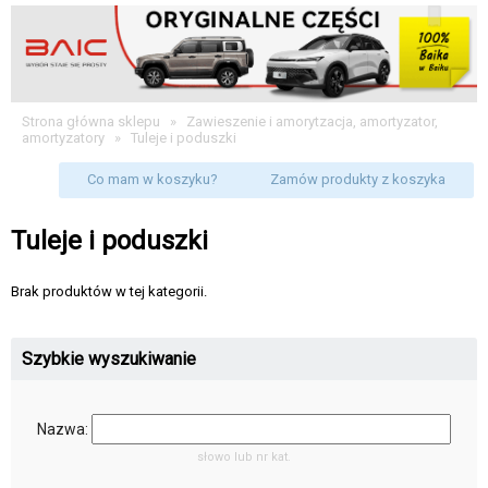
Strona główna sklepu
»
Zawieszenie i amorytzacja, amortyzator,
amortyzatory
»
Tuleje i poduszki
Co mam w koszyku?
Zamów produkty z koszyka
Tuleje i poduszki
Brak produktów w tej kategorii.
Szybkie wyszukiwanie
Nazwa:
słowo lub nr kat.