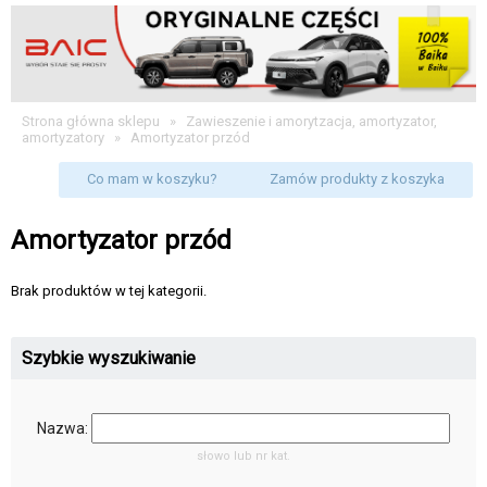
Strona główna sklepu
»
Zawieszenie i amorytzacja, amortyzator,
amortyzatory
»
Amortyzator przód
Co mam w koszyku?
Zamów produkty z koszyka
Amortyzator przód
Brak produktów w tej kategorii.
Szybkie wyszukiwanie
Nazwa:
słowo lub nr kat.