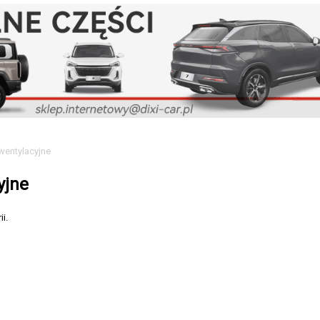
 wentylacyjne
yjne
i.