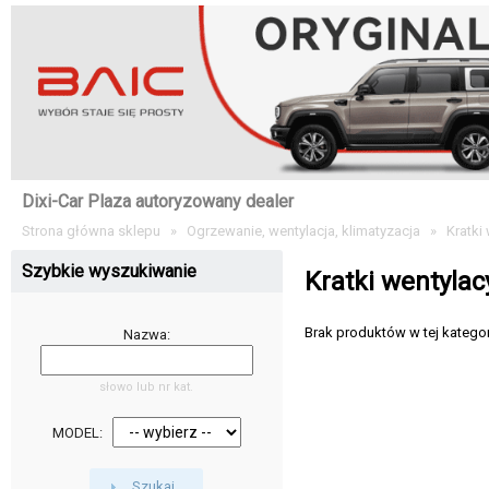
Dixi-Car Plaza autoryzowany dealer
Strona główna sklepu
»
Ogrzewanie, wentylacja, klimatyzacja
»
Kratki
Szybkie wyszukiwanie
Kratki wentylac
Brak produktów w tej kategori
Nazwa:
słowo lub nr kat.
MODEL:
Szukaj