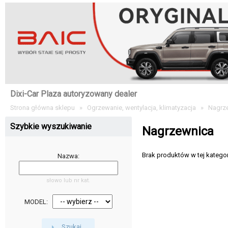
Dixi-Car Plaza autoryzowany dealer
Strona główna sklepu
»
Ogrzewanie, wentylacja, klimatyzacja
»
Nagrz
Szybkie wyszukiwanie
Nagrzewnica
Brak produktów w tej kategori
Nazwa:
słowo lub nr kat.
MODEL:
Szukaj