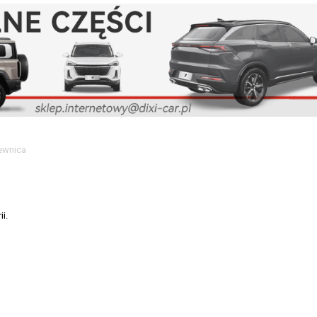
ewnica
i.