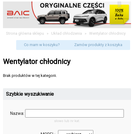
Strona główna sklepu
»
Układ chłodzenia
»
Wentylator chłodnicy
Co mam w koszyku?
Zamów produkty z koszyka
Wentylator chłodnicy
Brak produktów w tej kategorii.
Szybkie wyszukiwanie
Nazwa:
słowo lub nr kat.