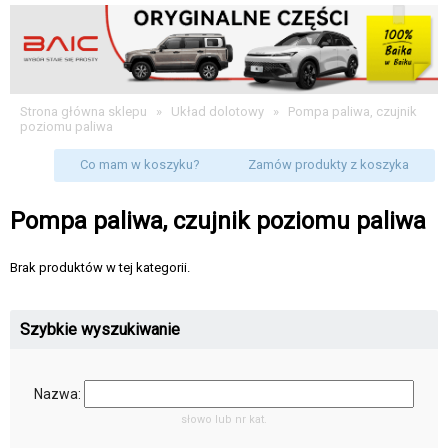
Strona główna sklepu
»
Układ dolotowy
»
Pompa paliwa, czujnik
poziomu paliwa
Co mam w koszyku?
Zamów produkty z koszyka
Pompa paliwa, czujnik poziomu paliwa
Brak produktów w tej kategorii.
Szybkie wyszukiwanie
Nazwa:
słowo lub nr kat.