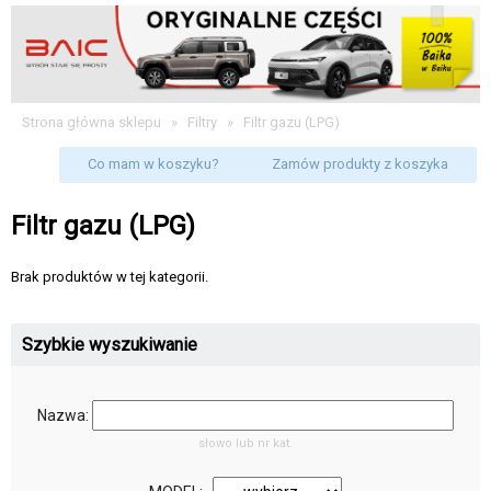
Strona główna sklepu
»
Filtry
»
Filtr gazu (LPG)
Co mam w koszyku?
Zamów produkty z koszyka
Filtr gazu (LPG)
Brak produktów w tej kategorii.
Szybkie wyszukiwanie
Nazwa:
słowo lub nr kat.