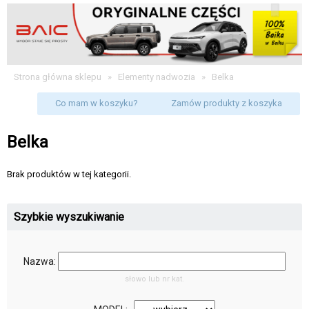
Strona główna sklepu
»
Elementy nadwozia
»
Belka
Co mam w koszyku?
Zamów produkty z koszyka
Belka
Brak produktów w tej kategorii.
Szybkie wyszukiwanie
Nazwa:
słowo lub nr kat.